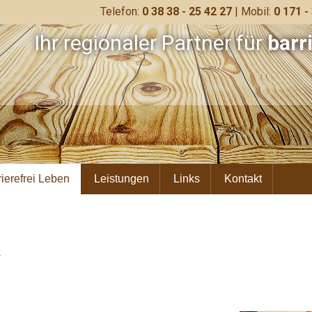
Telefon:
0 38 38 - 25 42 27
| Mobil:
0 171 -
Ihr regionaler Partner für
barr
rierefrei Leben
Leistungen
Links
Kontakt
.