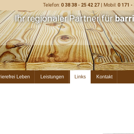
Telefon:
0 38 38 - 25 42 27
| Mobil:
0 171 -
Ihr regionaler Partner für
barr
rierefrei Leben
Leistungen
Links
Kontakt